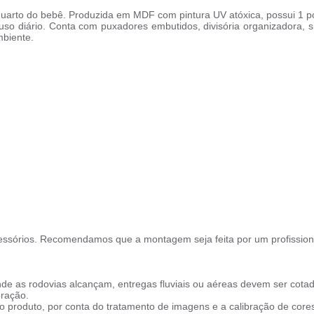
 quarto do bebê. Produzida em MDF com pintura UV atóxica, possui 1 
o uso diário. Conta com puxadores embutidos, divisória organizadora
mbiente.
ssórios. Recomendamos que a montagem seja feita por um profission
de as rodovias alcançam, entregas fluviais ou aéreas devem ser cotad
oração.
 produto, por conta do tratamento de imagens e a calibração de cores