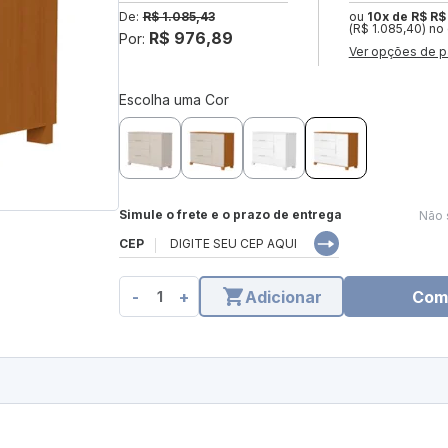
De:
R$ 1.085,43
ou
10x de R$ R$
(R$ 1.085,40) no
R$ 976,89
Por:
Ver opções de p
Escolha uma Cor
Simule o frete e o prazo de entrega
Não 
CEP
-
+
Adicionar
Com