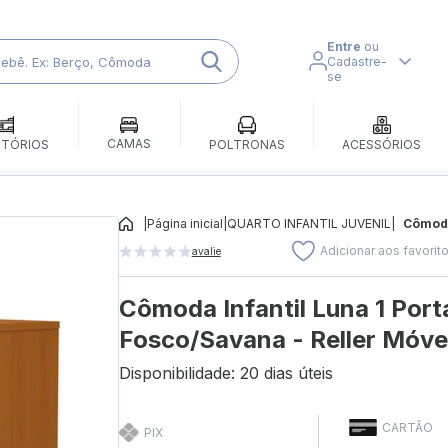
Entre
ou
Cadastre-
se
CAMAS
ITÓRIOS
POLTRONAS
ACESSÓRIOS
|
Página inicial
|
QUARTO INFANTIL JUVENIL
|
Cômoda
Adicionar aos favorit
avalie
Cômoda Infantil Luna 1 Por
Fosco/Savana - Reller Móve
Disponibilidade: 20 dias úteis
CARTÃO
PIX