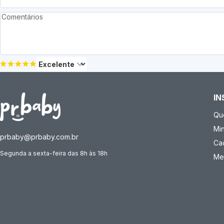
IN
Qu
Mi
prbaby@prbaby.com.br
Ca
Segunda a sexta-feira das 8h às 18h
Me