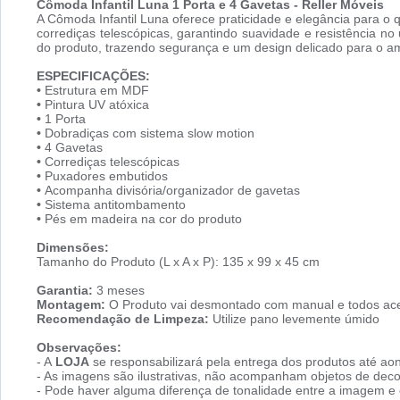
Cômoda Infantil Luna 1 Porta e 4 Gavetas - Reller Móveis
A Cômoda Infantil Luna oferece praticidade e elegância para o
corrediças telescópicas, garantindo suavidade e resistência n
do produto, trazendo segurança e um design delicado para o a
ESPECIFICAÇÕES:
•
Estrutura em MDF
•
Pintura UV atóxica
•
1 Porta
•
Dobradiças com sistema slow motion
•
4 Gavetas
•
Corrediças telescópicas
•
Puxadores embutidos
•
Acompanha divisória/organizador de gavetas
•
Sistema antitombamento
•
Pés em madeira na cor do produto
Dimensões:
Tamanho do Produto (L x A x P): 135 x 99 x 45 cm
Garantia:
3 meses
Montagem:
O Produto vai desmontado com manual e todos ace
Recomendação de Limpeza:
Utilize pano levemente úmido
Observações:
- A
LOJA
se responsabilizará pela entrega dos produtos até aon
- As imagens são ilustrativas, não acompanham objetos de dec
- Pode haver alguma diferença de tonalidade entre a imagem e o