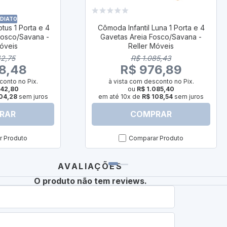
EDIATO
tus 1 Porta e 4
Cômoda Infantil Luna 1 Porta e 4
Fosco/Savana -
Gavetas Areia Fosco/Savana -
Móveis
Reller Móveis
42,75
R$ 1.085,43
8,48
R$ 976,89
conto no Pix.
à vista com desconto no Pix.
042,80
ou
R$ 1.085,40
04,28
sem juros
em até 10x de
R$ 108,54
sem juros
RAR
COMPRAR
 Produto
Comparar Produto
AVALIAÇÕES
O produto não tem reviews.