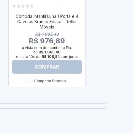
Cômoda Infan
Branco Fosc
Cômoda Infantil Luna 1 Porta e 4
Gavetas Branco Fosco - Reller
R$
Móveis
R$ 
R$ 1.085,43
à vista com
R$ 976,89
ou
em até 10x d
à vista com desconto no Pix.
ou
R$ 1.085,40
em até 10x de
R$ 108,54
sem juros
COMPRAR
C
Comparar Produto
Com