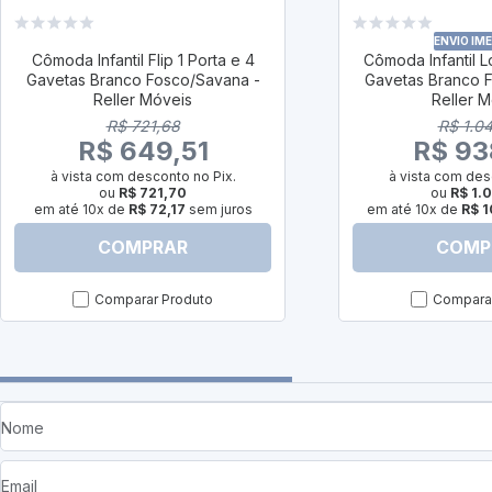
ENVIO IM
Cômoda Infantil Flip 1 Porta e 4
Cômoda Infantil Lo
Gavetas Branco Fosco/Savana -
Gavetas Branco 
Reller Móveis
Reller 
R$ 721,68
R$ 1.0
R$ 649,51
R$ 93
à vista com desconto no Pix.
à vista com des
ou
R$ 721,70
ou
R$ 1.
em até 10x de
R$ 72,17
sem juros
em até 10x de
R$ 1
COMPRAR
COMP
Comparar Produto
Comparar