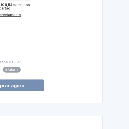
 108,54
sem juros
 cartão
arcelamento
sabe o CEP?
SAIBA +
prar agora