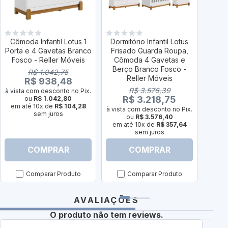
Cômoda Infantil Lotus 1
Dormitório Infantil Lotus
Dormi
Porta e 4 Gavetas Branco
Frisado Guarda Roupa,
Li
Fosco - Reller Móveis
Cômoda 4 Gavetas e
Côm
Berço Branco Fosco -
Ber
R$ 1.042,75
Reller Móveis
R$ 938,48
R$ 3.576,39
à vista com desconto no Pix.
R$ 3.218,75
ou
R$ 1.042,80
em até 10x de
R$ 104,28
à vista com desconto no Pix.
à vist
sem juros
ou
R$ 3.576,40
em até 10x de
R$ 357,64
em a
sem juros
COMPRAR
COMPRAR
Comparar Produto
Comparar Produto
AVALIAÇÕES
O produto não tem reviews.