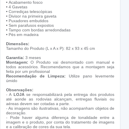
•
Acabamento fosco
•
4 Gavetas
•
Corrediças telescópicas
•
Divisor na primeira gaveta
•
Puxadores embutidos
•
Sem parafusos expostos
•
Tampo com bordas arredondadas
•
Pés em madeira
Dimensões:
Tamanho do Produto (L x A x P): 82 x 93 x 45 cm
Garantia:
3 meses
Montagem:
O Produto vai desmontado com manual e
todos acessórios. Recomendamos que a montagem seja
feita por um profissional
Recomendação de Limpeza:
Utilize pano levemente
úmido
Observações:
- A
LOJA
se responsabilizará pela entrega dos produtos
até aonde as rodovias alcançam, entregas fluviais ou
aéreas devem ser cotadas a parte.
- As imagens são ilustrativas, não acompanham objetos de
decoração.
- Pode haver alguma diferença de tonalidade entre a
imagem e o produto, por conta do tratamento de imagens
e a calibração de cores da sua tela.