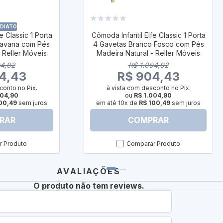
EDIATO
e Classic 1 Porta
Cômoda Infantil Elfe Classic 1 Porta
Savana com Pés
4 Gavetas Branco Fosco com Pés
- Reller Móveis
Madeira Natural - Reller Móveis
04,92
R$ 1.004,92
4,43
R$ 904,43
conto no Pix.
à vista com desconto no Pix.
004,90
ou
R$ 1.004,90
00,49
sem juros
em até 10x de
R$ 100,49
sem juros
RAR
COMPRAR
 Produto
Comparar Produto
AVALIAÇÕES
O produto não tem reviews.