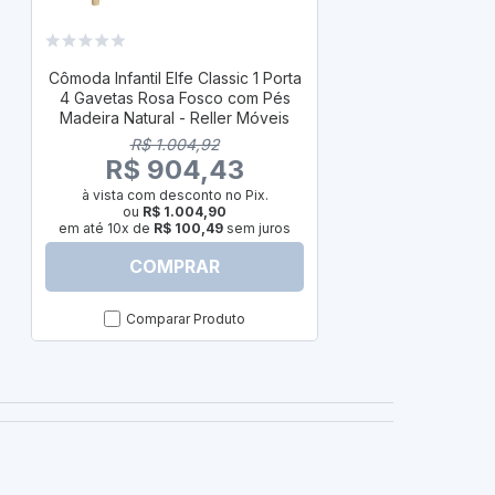
ENVI
Cômoda Infan
Gavetas Bran
Cômoda Infantil Elfe Classic 1 Porta
Madeira Natu
4 Gavetas Rosa Fosco com Pés
R$
Madeira Natural - Reller Móveis
R$ 
R$ 1.004,92
à vista com
R$ 904,43
ou
em até 10x d
à vista com desconto no Pix.
ou
R$ 1.004,90
em até 10x de
R$ 100,49
sem juros
COMPRAR
C
Comparar Produto
Com