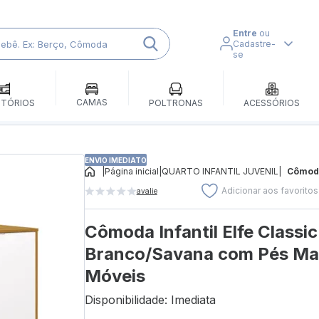
Entre
ou
Cadastre-
se
CAMAS
ITÓRIOS
POLTRONAS
ACESSÓRIOS
ENVIO IMEDIATO
|
Página inicial
|
QUARTO INFANTIL JUVENIL
|
Cômoda
Adicionar aos favoritos
avalie
Cômoda Infantil Elfe Classic
Branco/Savana com Pés Made
Móveis
Disponibilidade: Imediata