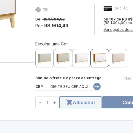
CARTÃO
PIX
De:
R$ 1.004,92
ou
10x de R$ R$
(R$ 1.004,90) no
R$ 904,43
Por:
Ver opções de p
Escolha uma Cor
Simule o frete e o prazo de entrega
Não 
CEP
-
+
Adicionar
Com