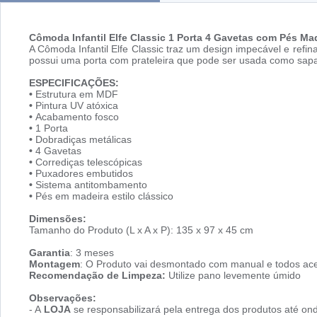
Cômoda Infantil Elfe Classic 1 Porta 4 Gavetas com Pés Mad
A Cômoda Infantil Elfe Classic traz um design impecável e re
possui uma porta com prateleira que pode ser usada como sapat
ESPECIFICAÇÕES:
•
Estrutura em MDF
•
Pintura UV atóxica
•
Acabamento fosco
•
1 Porta
•
Dobradiças metálicas
•
4 Gavetas
•
Corrediças telescópicas
•
Puxadores embutidos
•
Sistema antitombamento
•
Pés em madeira estilo clássico
Dimensões:
Tamanho do Produto (L x A x P): 135 x 97 x 45 cm
Garantia
: 3 meses
Montagem
: O Produto vai desmontado com manual e todos ace
Recomendação de Limpeza:
Utilize pano levemente úmido
Observações:
- A
LOJA
se responsabilizará pela entrega dos produtos até ond