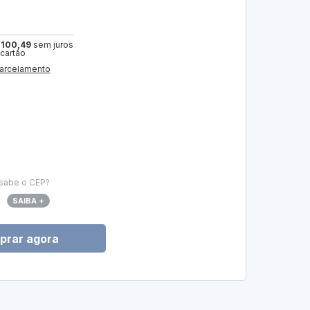
 100,49
sem juros
 cartão
arcelamento
sabe o CEP?
SAIBA +
prar agora