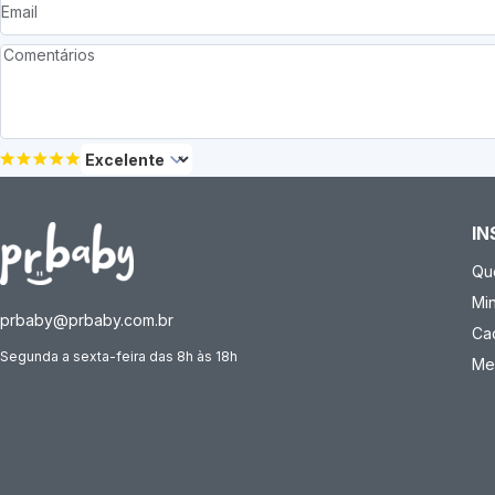
IN
Qu
Mi
prbaby@prbaby.com.br
Ca
Segunda a sexta-feira das 8h às 18h
Me