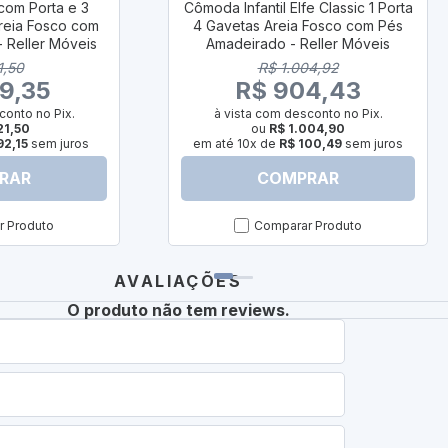
 com Porta e 3
Cômoda Infantil Elfe Classic 1 Porta
Areia Fosco com
4 Gavetas Areia Fosco com Pés
 Reller Móveis
Amadeirado - Reller Móveis
1,50
R$ 1.004,92
9,35
R$ 904,43
conto no Pix.
à vista com desconto no Pix.
21,50
ou
R$ 1.004,90
92,15
sem juros
em até 10x de
R$ 100,49
sem juros
RAR
COMPRAR
 Produto
Comparar Produto
AVALIAÇÕES
O produto não tem reviews.