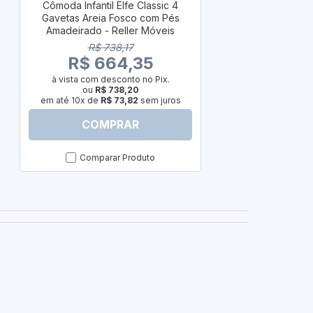
Cômoda Infantil Elfe Classic 4
Berço Arei
Gavetas Areia Fosco com Pés
Amadeirado
Amadeirado - Reller Móveis
R$ 
R$ 738,17
R$ 2
R$ 664,35
à vista com
à vista com desconto no Pix.
ou
R
ou
R$ 738,20
em até 10x de
em até 10x de
R$ 73,82
sem juros
COMPRAR
C
Comparar Produto
Com