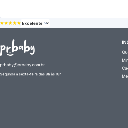
IN
Qu
Mi
prbaby@prbaby.com.br
Ca
Segunda a sexta-feira das 8h às 18h
Me