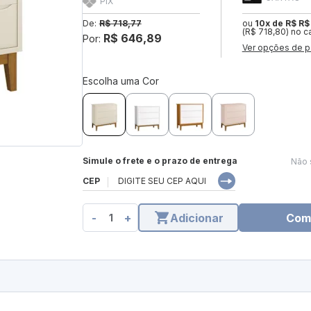
PIX
De:
R$ 718,77
ou
10x de R$ R$
(R$ 718,80) no c
R$ 646,89
Por:
Ver opções de p
Escolha uma Cor
Simule o frete e o prazo de entrega
Não 
CEP
-
+
Adicionar
Com