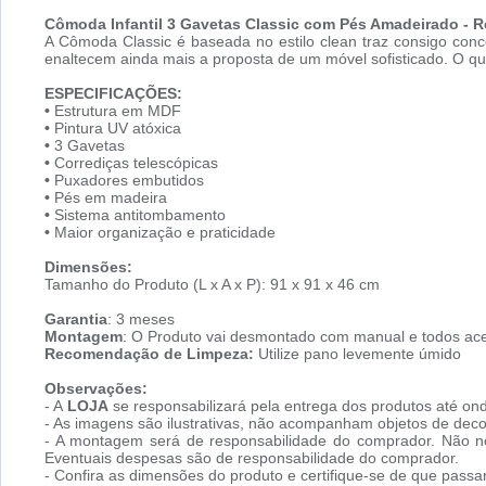
Cômoda Infantil 3 Gavetas Classic com Pés Amadeirado - R
A Cômoda Classic é baseada no estilo clean traz consigo con
enaltecem ainda mais a proposta de um móvel sofisticado. O qu
ESPECIFICAÇÕES:
•
Estrutura em MDF
•
Pintura UV atóxica
•
3 Gavetas
•
Corrediças telescópicas
•
Puxadores embutidos
•
Pés em madeira
•
Sistema antitombamento
•
Maior organização e praticidade
Dimensões:
Tamanho do Produto (L x A x P): 91 x 91 x 46 cm
Garantia
: 3 meses
Montagem
: O Produto vai desmontado com manual e todos ace
Recomendação de Limpeza:
Utilize pano levemente úmido
Observações:
- A
LOJA
se responsabilizará pela entrega dos produtos até ond
- As imagens são ilustrativas, não acompanham objetos de dec
- A montagem será de responsabilidade do comprador. Não no
Eventuais despesas são de responsabilidade do comprador.
- Confira as dimensões do produto e certifique-se de que pass