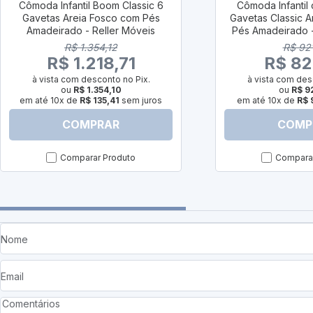
Cômoda Infantil Boom Classic 6
Cômoda Infantil
Gavetas Areia Fosco com Pés
Gavetas Classic 
Amadeirado - Reller Móveis
Pés Amadeirado -
R$ 1.354,12
R$ 92
R$ 1.218,71
R$ 82
à vista com desconto no Pix.
à vista com des
ou
R$ 1.354,10
ou
R$ 9
em até 10x de
R$ 135,41
sem juros
em até 10x de
R$ 
COMPRAR
COMP
Comparar Produto
Comparar