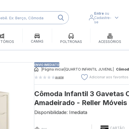
Entre
ou
Cadastre-
se
CAMAS
ITÓRIOS
POLTRONAS
ACESSÓRIOS
ENVIO IMEDIATO
|
Página inicial
|
QUARTO INFANTIL JUVENIL
|
Cômoda
Adicionar aos favoritos
avalie
Cômoda Infantil 3 Gavetas 
Amadeirado - Reller Móveis
Disponibilidade: Imediata
CARTÃO