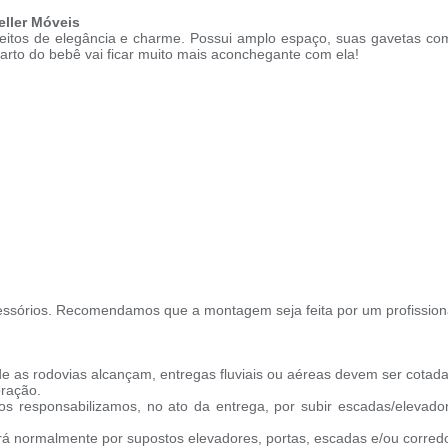
eller Móveis
ceitos de elegância e charme. Possui amplo espaço, suas gavetas co
arto do bebê vai ficar muito mais aconchegante com ela!
ssórios. Recomendamos que a montagem seja feita por um profission
e as rodovias alcançam, entregas fluviais ou aéreas devem ser cotada
oração.
s responsabilizamos, no ato da entrega, por subir escadas/elevado
ará normalmente por supostos elevadores, portas, escadas e/ou corredo