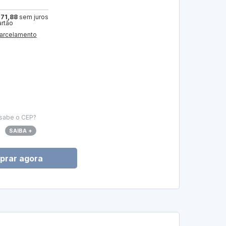
 71,88
sem juros
artão
arcelamento
sabe o CEP?
SAIBA +
prar agora