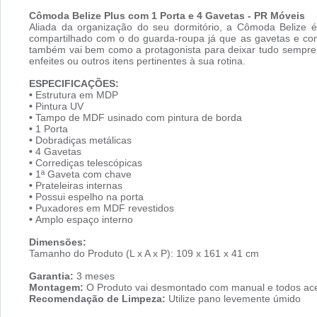
C
ômoda Belize Plus com 1 Porta e 4 Gavetas
- PR Móveis
Aliada da organização do seu dormitório, a Cômoda Belize 
compartilhado com o do guarda-roupa já que as gavetas e co
também vai bem como a protagonista para deixar tudo sempre
enfeites ou outros itens pertinentes à sua rotina.
ESPECIFICAÇÕES:
•
Estrutura em MDP
•
Pintura UV
•
Tampo de MDF usinado com pintura de borda
•
1 Porta
•
Dobradiças metálicas
•
4 Gavetas
•
Corrediças telescópicas
•
1ª Gaveta com chave
•
Prateleiras internas
•
Possui espelho na porta
•
Puxadores em MDF revestidos
•
Amplo espaço interno
Dimensões:
Tamanho do Produto (L x A x P): 109 x 161 x 41 cm
Garantia:
3 meses
Montagem:
O Produto vai desmontado com manual e todos ace
Recomendação de Limpeza:
Utilize pano levemente úmido