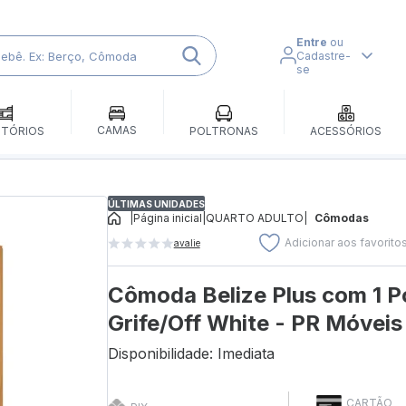
Entre
ou
Cadastre-
se
CAMAS
ITÓRIOS
POLTRONAS
ACESSÓRIOS
ÚLTIMAS UNIDADES
|
Página inicial
|
QUARTO ADULTO
|
Cômodas
Adicionar aos favorito
avalie
Cômoda Belize Plus com 1 P
Grife/Off White - PR Móveis
Disponibilidade: Imediata
CARTÃO