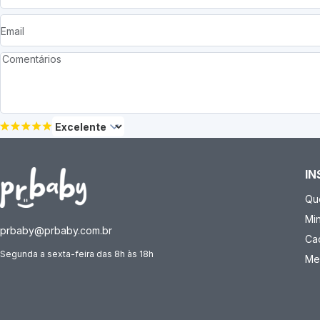
IN
Qu
Mi
prbaby@prbaby.com.br
Ca
Segunda a sexta-feira das 8h às 18h
Me