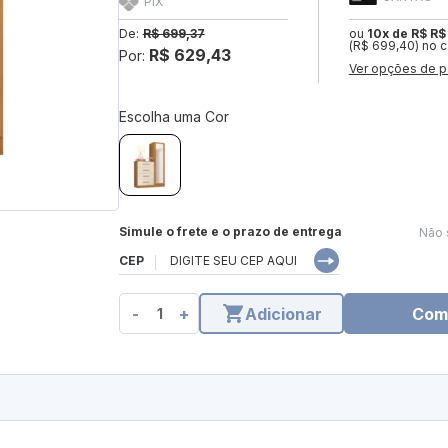
PIX
De:
R$ 699,37
ou
10x de R$ R$
(R$ 699,40) no c
R$ 629,43
Por:
Ver opções de p
Escolha uma Cor
Simule o frete e o prazo de entrega
Não 
CEP
-
+
Adicionar
Com