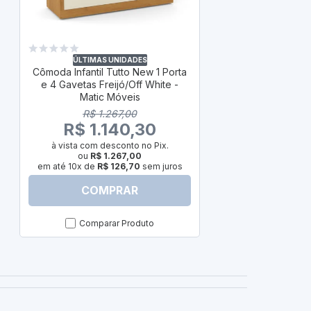
ÚLTIM
Cômoda Infant
e 4 Gavetas
ÚLTIMAS UNIDADES
Cômoda Infantil Tutto New 1 Porta
e 4 Gavetas Freijó/Off White -
R$
Matic Móveis
R$ 1
R$ 1.267,00
à vista com
R$ 1.140,30
ou
R
em até 10x de
à vista com desconto no Pix.
ou
R$ 1.267,00
em até 10x de
R$ 126,70
sem juros
COMPRAR
C
Comparar Produto
Com