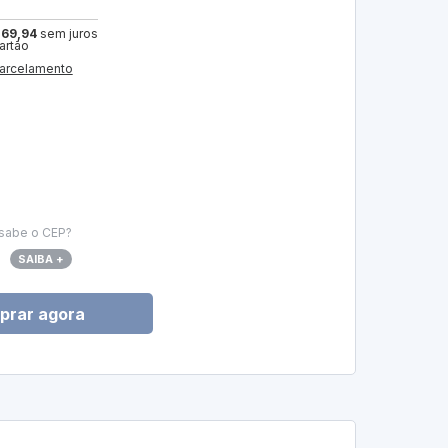
 69,94
sem juros
artão
arcelamento
sabe o CEP?
SAIBA +
prar agora