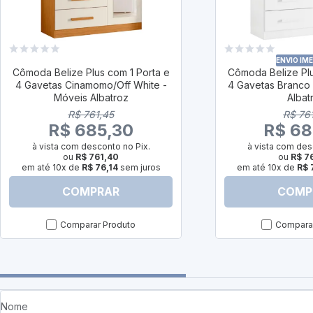
ENVIO IM
Cômoda Belize Plus com 1 Porta e
Cômoda Belize Plu
4 Gavetas Cinamomo/Off White -
4 Gavetas Branco
Móveis Albatroz
Albat
R$ 761,45
R$ 76
R$ 685,30
R$ 68
à vista com desconto no Pix.
à vista com des
ou
R$ 761,40
ou
R$ 7
em até 10x de
R$ 76,14
sem juros
em até 10x de
R$ 
COMPRAR
COMP
Comparar Produto
Comparar