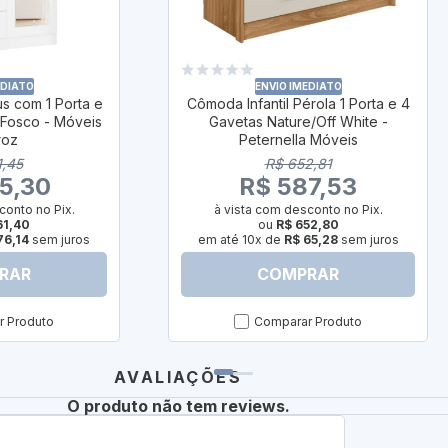
EDIATO
ENVIO IMEDIATO
s com 1 Porta e
Cômoda Infantil Pérola 1 Porta e 4
 Fosco - Móveis
Gavetas Nature/Off White -
roz
Peternella Móveis
1,45
R$ 652,81
5,30
R$ 587,53
conto no Pix.
à vista com desconto no Pix.
61,40
ou
R$ 652,80
76,14
sem juros
em até 10x de
R$ 65,28
sem juros
RAR
COMPRAR
 Produto
Comparar Produto
AVALIAÇÕES
O produto não tem reviews.