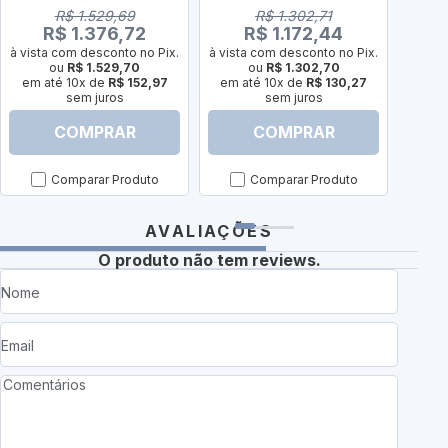
R$ 1.529,69
R$ 1.302,71
R$ 1.376,72
R$ 1.172,44
à vista com desconto no Pix.
à vista com desconto no Pix.
à vist
ou
R$ 1.529,70
ou
R$ 1.302,70
em até 10x de
R$ 152,97
em até 10x de
R$ 130,27
em a
sem juros
sem juros
COMPRAR
COMPRAR
Comparar Produto
Comparar Produto
AVALIAÇÕES
O produto não tem reviews.