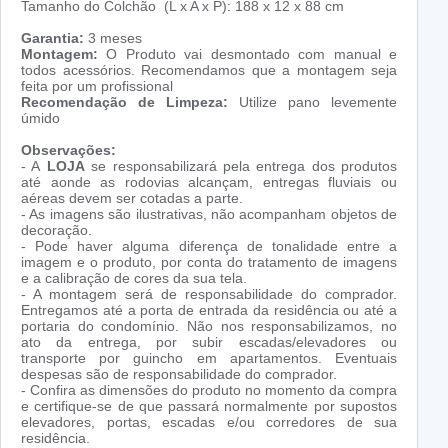
Tamanho do Colchão (L x A x P): 188 x 12 x 88 cm
Garantia:
3 meses
Montagem:
O Produto vai desmontado com manual e
todos acessórios. Recomendamos que a montagem seja
feita por um profissional
Recomendação de Limpeza:
Utilize pano levemente
úmido
Observações:
- A
LOJA
se responsabilizará pela entrega dos produtos
até aonde as rodovias alcançam, entregas fluviais ou
aéreas devem ser cotadas a parte.
- As imagens são ilustrativas, não acompanham objetos de
decoração.
- Pode haver alguma diferença de tonalidade entre a
imagem e o produto, por conta do tratamento de imagens
e a calibração de cores da sua tela.
- A montagem será de responsabilidade do comprador.
Entregamos até a porta de entrada da residência ou até a
portaria do condomínio. Não nos responsabilizamos, no
ato da entrega, por subir escadas/elevadores ou
transporte por guincho em apartamentos. Eventuais
despesas são de responsabilidade do comprador.
- Confira as dimensões do produto no momento da compra
e certifique-se de que passará normalmente por supostos
elevadores, portas, escadas e/ou corredores de sua
residência.