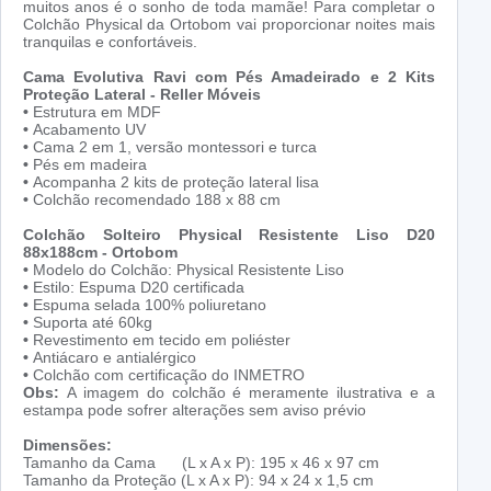
muitos anos é o sonho de toda mamãe! Para completar o
Colchão Physical da Ortobom vai proporcionar noites mais
tranquilas e confortáveis.
Cama Evolutiva Ravi com Pés Amadeirado e 2 Kits
Proteção Lateral - Reller Móveis
•
Estrutura em MDF
•
Acabamento UV
•
Cama 2 em 1, versão montessori e turca
•
Pés em madeira
•
Acompanha 2 kits de proteção lateral lisa
•
Colchão recomendado 188 x 88 cm
Colchão Solteiro Physical Resistente Liso D20
88x188cm - Ortobom
•
Modelo do Colchão: Physical Resistente Liso
•
Estilo: Espuma D20 certificada
•
Espuma selada 100% poliuretano
•
Suporta até 60kg
•
Revestimento em tecido em poliéster
•
Antiácaro e antialérgico
•
Colchão com certificação do INMETRO
Obs:
A imagem do colchão é meramente ilustrativa e a
estampa pode sofrer alterações sem aviso prévio
Dimensões:
Tamanho da Cama (L x A x P): 195 x 46 x 97 cm
Tamanho da Proteção (L x A x P): 94 x 24 x 1,5 cm