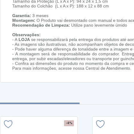
Tamanho da Proteção (L x A x P): 94 x 24 x 1,5 cm
Tamanho do Colchão (L x A x P): 188 x 12 x 88 cm
Garantia:
3 meses
Montagem:
O Produto vai desmontado com manual e todos ace
Recomendação de Limpeza:
Utilize pano levemente úmido
Observações:
- A
LOJA
se responsabilizará pela entrega dos produtos até aon
- As imagens são ilustrativas, não acompanham objetos de dec
- Pode haver alguma diferença de tonalidade entre a imagem e o
- A montagem será de responsabilidade do comprador. Entreg
entrega, por subir escadas/elevadores ou transporte por guin
- Confira as dimensões do produto no momento da compra e cer
Para mais informações, acesse nossa Central de Atendimento.
-4%