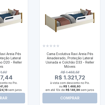
Ravi Areia Pés
Cama Evolutiva Ravi Areia Pés
teção Lateral
Amadeirado, Proteção Lateral
o D20 - Reller
Usinada e Colchão D33 - Reller
is
Móveis
41,60
R$ 1.468,58
17,44
R$ 1.321,72
conto no Pix.
à vista com desconto no Pix.
241,60
ou
R$ 1.468,60
24,16
sem juros
em até 10x de
R$ 146,86
sem juros
RAR
COMPRAR