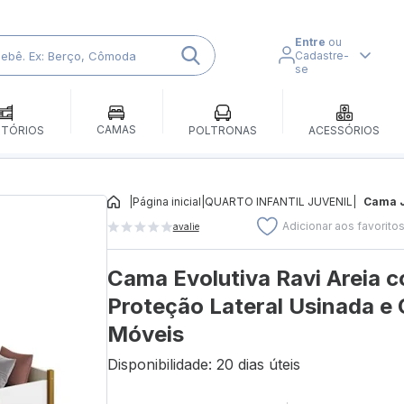
Entre
ou
Cadastre-
se
CAMAS
ITÓRIOS
POLTRONAS
ACESSÓRIOS
|
Página inicial
|
QUARTO INFANTIL JUVENIL
|
Cama J
Adicionar aos favorito
avalie
Cama Evolutiva Ravi Areia 
Proteção Lateral Usinada e 
Móveis
Disponibilidade: 20 dias úteis