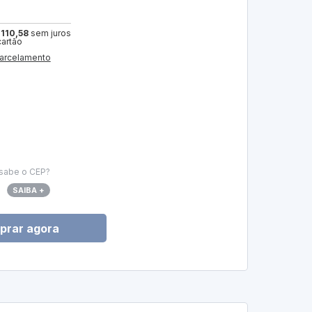
 110,58
sem juros
cartão
arcelamento
sabe o CEP?
SAIBA +
prar agora