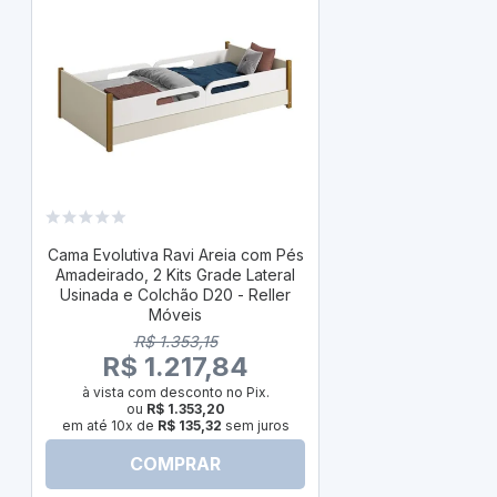
Cama Evolutiv
Amadeirado, 2
Cama Evolutiva Ravi Areia com Pés
Usinada e Co
Amadeirado, 2 Kits Grade Lateral
Usinada e Colchão D20 - Reller
R$
Móveis
R$ 1
R$ 1.353,15
à vista com
R$ 1.217,84
ou
R
em até 10x d
à vista com desconto no Pix.
ou
R$ 1.353,20
em até 10x de
R$ 135,32
sem juros
COMPRAR
C