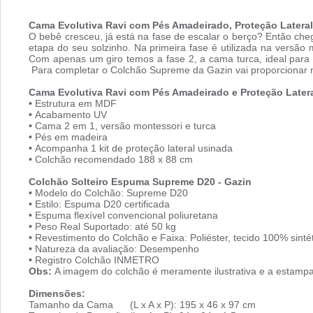
Cama Evolutiva Ravi com Pés Amadeirado, Proteção Lateral
O bebê cresceu, já está na fase de escalar o berço? Então c
etapa do seu solzinho. Na primeira fase é utilizada na versão
Com apenas um giro temos a fase 2, a cama turca, ideal para 
Para completar o Colchão Supreme da Gazin vai proporcionar no
Cama Evolutiva Ravi com Pés Amadeirado e Proteção Lateral
•
Estrutura em MDF
•
Acabamento UV
•
Cama 2 em 1, versão montessori e turca
•
Pés em madeira
•
Acompanha 1 kit de proteção lateral usinada
•
Colchão recomendado 188 x 88 cm
Colchão Solteiro Espuma Supreme D20 - Gazin
•
Modelo do Colchão: Supreme D20
•
Estilo: Espuma D20 certificada
•
Espuma flexível convencional poliuretana
•
Peso Real Suportado: até 50 kg
•
Revestimento do Colchão e Faixa: Poliéster, tecido 100% sinté
•
Natureza da avaliação: Desempenho
•
Registro Colchão INMETRO
Obs:
A imagem do colchão é meramente ilustrativa e a estampa 
Dimensões:
Tamanho da Cama (L x A x P): 195 x 46 x 97 cm