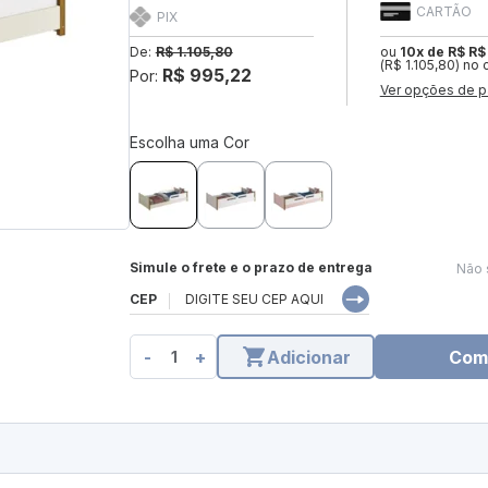
CARTÃO
PIX
De:
R$ 1.105,80
ou
10x de R$ R$
(R$ 1.105,80) no 
R$ 995,22
Por:
Ver opções de p
Escolha uma Cor
Simule o frete e o prazo de entrega
Não 
CEP
-
+
Adicionar
Com