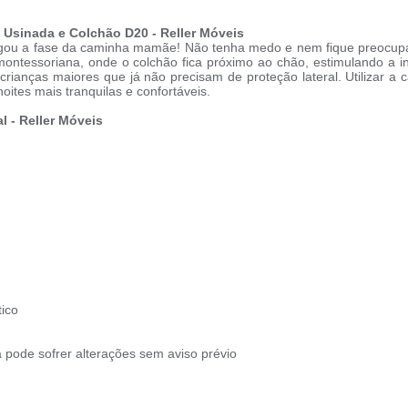
 Usinada e Colchão D20 - Reller Móveis
hegou a fase da caminha mamãe! Não tenha medo e nem fique preocup
 montessoriana, onde o colchão fica próximo ao chão, estimulando a i
crianças maiores que já não precisam de proteção lateral. Utilizar 
ites mais tranquilas e confortáveis.
 - Reller Móveis
tico
pode sofrer alterações sem aviso prévio