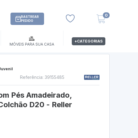
0
RASTREAR
PEDIDO
+CATEGORIAS
MÓVEIS PARA SUA CASA
uvenil
Referência: 39155485
s
com Pés Amadeirado,
Colchão D20 - Reller