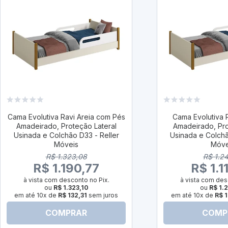
Cama Evolutiva Ravi Areia com Pés
Cama Evolutiva 
Amadeirado, Proteção Lateral
Amadeirado, Pro
Usinada e Colchão D33 - Reller
Usinada e Colchã
Móveis
Móve
R$ 1.323,08
R$ 1.2
R$ 1.190,77
R$ 1.1
à vista com desconto no Pix.
à vista com des
ou
R$ 1.323,10
ou
R$ 1.
em até 10x de
R$ 132,31
sem juros
em até 10x de
R$ 1
COMPRAR
COMP