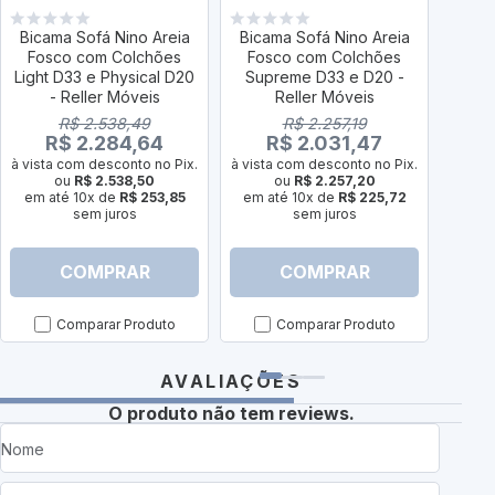
Bicama Sofá Nino Areia
Bicama Sofá Nino Areia
Bica
Fosco com Colchões
Fosco com Colchões
Fos
Light D33 e Physical D20
Supreme D33 e D20 -
- Reller Móveis
Reller Móveis
R$ 2.538,49
R$ 2.257,19
R$ 2.284,64
R$ 2.031,47
à vist
à vista com desconto no Pix.
à vista com desconto no Pix.
em a
ou
R$ 2.538,50
ou
R$ 2.257,20
em até 10x de
R$ 253,85
em até 10x de
R$ 225,72
sem juros
sem juros
COMPRAR
COMPRAR
Comparar Produto
Comparar Produto
AVALIAÇÕES
O produto não tem reviews.