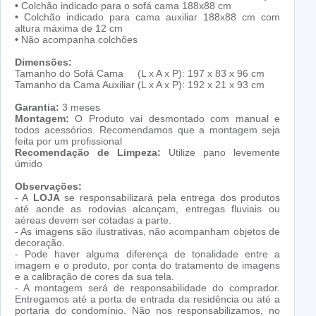
•
Colchão indicado para o sofá cama 188x88 cm
•
Colchão indicado para cama auxiliar 188x88 cm com
altura máxima de 12 cm
•
Não acompanha colchões
Dimensões:
Tamanho do Sofá Cama (L x A x P): 197 x 83 x 96 cm
Tamanho da Cama Auxiliar (L x A x P): 192 x 21 x 93 cm
Garantia:
3 meses
Montagem:
O Produto vai desmontado com manual e
todos acessórios. Recomendamos que a montagem seja
feita por um profissional
Recomendação de Limpeza:
Utilize pano levemente
úmido
Observações:
- A
LOJA
se responsabilizará pela entrega dos produtos
até aonde as rodovias alcançam, entregas fluviais ou
aéreas devem ser cotadas a parte.
- As imagens são ilustrativas, não acompanham objetos de
decoração.
- Pode haver alguma diferença de tonalidade entre a
imagem e o produto, por conta do tratamento de imagens
e a calibração de cores da sua tela.
- A montagem será de responsabilidade do comprador.
Entregamos até a porta de entrada da residência ou até a
portaria do condomínio. Não nos responsabilizamos, no