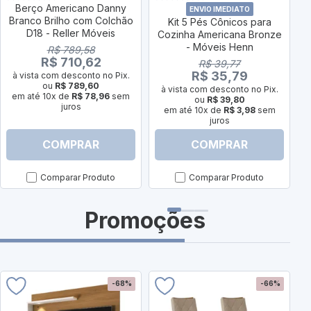
Berço Americano Danny
ENVIO IMEDIATO
Branco Brilho com Colchão
Kit 5 Pés Cônicos para
D18 - Reller Móveis
Cozinha Americana Bronze
- Móveis Henn
R$ 789,58
R$ 710,62
R$ 39,77
R$ 35,79
à vista com desconto no Pix.
ou
R$ 789,60
à vista com desconto no Pix.
em até 10x de
R$ 78,96
sem
ou
R$ 39,80
juros
em até 10x de
R$ 3,98
sem
juros
COMPRAR
COMPRAR
Comparar Produto
Comparar Produto
Promoções
-68%
-66%