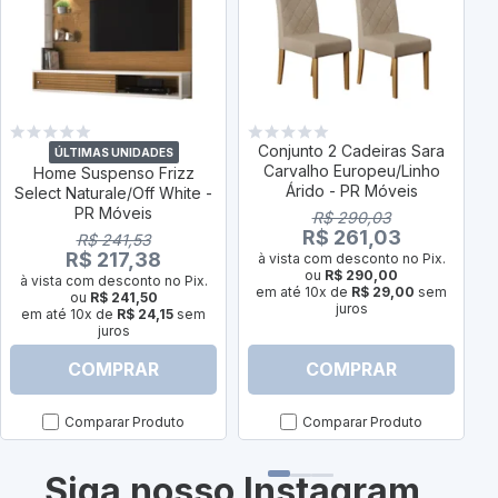
Conjunto 2 Cadeiras Sara
ÚLTIMAS UNIDADES
Carvalho Europeu/Linho
Home Suspenso Frizz
Árido - PR Móveis
Select Naturale/Off White -
PR Móveis
R$ 290,03
R$ 261,03
R$ 241,53
R$ 217,38
à vista com desconto no Pix.
ou
R$ 290,00
à vista com desconto no Pix.
em até 10x de
R$ 29,00
sem
ou
R$ 241,50
juros
em até 10x de
R$ 24,15
sem
juros
COMPRAR
COMPRAR
Comparar Produto
Comparar Produto
Siga nosso Instagram