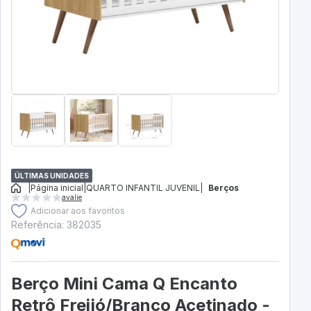
ÚLTIMAS UNIDADES
|
Página inicial
|
QUARTO INFANTIL JUVENIL
|
Berços
avalie
Adicionar aos favoritos
Referência: 382035
Berço Mini Cama Q Encanto
Retrô Freijó/Branco Acetinado -