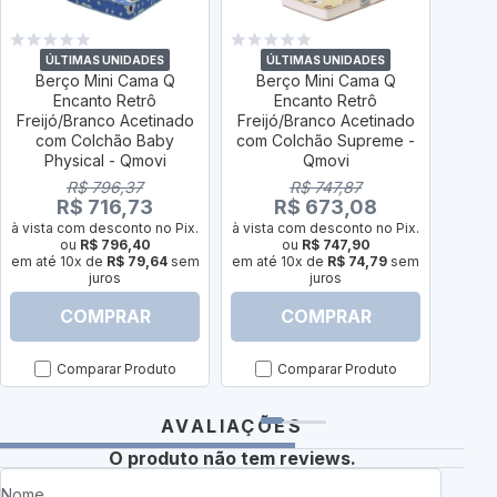
ÚLTIMAS UNIDADES
ÚLTIMAS UNIDADES
Ú
Berço Mini Cama Q
Berço Mini Cama Q
Berç
Encanto Retrô
Encanto Retrô
Sonh
Freijó/Branco Acetinado
Freijó/Branco Acetinado
com Colchão Baby
com Colchão Supreme -
Physical - Qmovi
Qmovi
à vist
R$ 796,37
R$ 747,87
em at
R$ 716,73
R$ 673,08
à vista com desconto no Pix.
à vista com desconto no Pix.
ou
R$ 796,40
ou
R$ 747,90
em até 10x de
R$ 79,64
sem
em até 10x de
R$ 74,79
sem
juros
juros
COMPRAR
COMPRAR
Comparar Produto
Comparar Produto
AVALIAÇÕES
O produto não tem reviews.