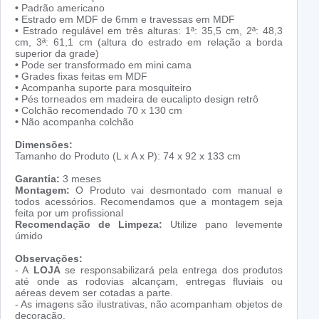
•
Padrão americano
•
Estrado em MDF de 6mm e travessas em MDF
•
Estrado regulável em três alturas: 1ª: 35,5 cm, 2ª: 48,3
cm, 3ª: 61,1 cm (altura do estrado em relação a borda
superior da grade)
•
Pode ser transformado em mini cama
•
Grades fixas feitas em MDF
•
Acompanha suporte para mosquiteiro
•
Pés torneados em madeira de eucalipto design retrô
•
Colchão recomendado 70 x 130 cm
•
Não acompanha colchão
Dimensões:
Tamanho do Produto (L x A x P): 74 x 92 x 133 cm
Garantia:
3 meses
Montagem:
O Produto vai desmontado com manual e
todos acessórios. Recomendamos que a montagem seja
feita por um profissional
Recomendação de Limpeza:
Utilize pano levemente
úmido
Observações:
- A
LOJA
se responsabilizará pela entrega dos produtos
até onde as rodovias alcançam, entregas fluviais ou
aéreas devem ser cotadas a parte.
- As imagens são ilustrativas, não acompanham objetos de
decoração.