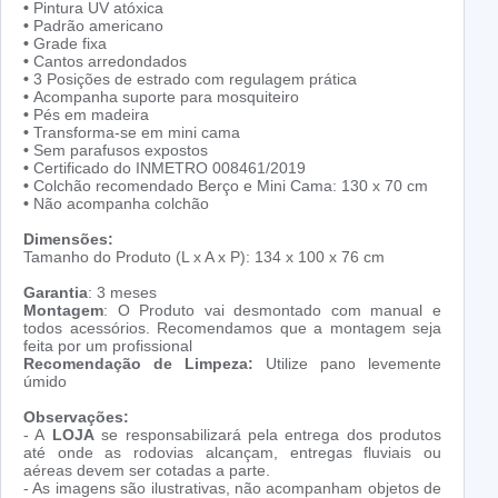
•
Pintura UV atóxica
•
Padrão americano
•
Grade fixa
•
Cantos arredondados
•
3 Posições de estrado com regulagem prática
•
Acompanha suporte para mosquiteiro
•
Pés em madeira
•
Transforma-se em mini cama
•
Sem parafusos expostos
•
Certificado do INMETRO 008461/2019
•
Colchão recomendado Berço e Mini Cama: 130 x 70 cm
•
Não acompanha colchão
Dimensões:
Tamanho do Produto (L x A x P): 134 x 100 x 76 cm
Garantia
: 3 meses
Montagem
: O Produto vai desmontado com manual e
todos acessórios. Recomendamos que a montagem seja
feita por um profissional
Recomendação de Limpeza:
Utilize pano levemente
úmido
Observações:
- A
LOJA
se responsabilizará pela entrega dos produtos
até onde as rodovias alcançam, entregas fluviais ou
aéreas devem ser cotadas a parte.
- As imagens são ilustrativas, não acompanham objetos de