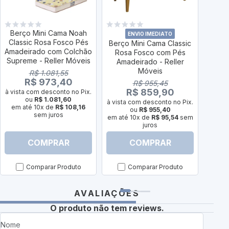
Berço Mini Cama Noah
ENVIO IMEDIATO
Classic Rosa Fosco Pés
Berço Mini Cama Classic
Berço
Amadeirado com Colchão
Rosa Fosco com Pés
Ros
Supreme - Reller Móveis
Amadeirado - Reller
Amad
Móveis
Supre
R$ 1.081,55
R$ 973,40
R$ 955,45
R$ 859,90
à vista com desconto no Pix.
ou
R$ 1.081,60
à vista com desconto no Pix.
à vist
em até 10x de
R$ 108,16
ou
R$ 955,40
sem juros
em até 10x de
R$ 95,54
sem
em a
juros
COMPRAR
COMPRAR
Comparar Produto
Comparar Produto
AVALIAÇÕES
O produto não tem reviews.