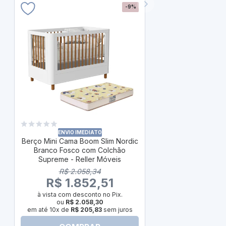
-9%
ÚLTIM
Berço Mini Ca
Savana Fosco
ENVIO IMEDIATO
Berço Mini Cama Boom Slim Nordic
Physical 
Branco Fosco com Colchão
R$
Supreme - Reller Móveis
R$ 1
R$ 2.058,34
à vista com
R$ 1.852,51
ou
R
em até 10x d
à vista com desconto no Pix.
ou
R$ 2.058,30
em até 10x de
R$ 205,83
sem juros