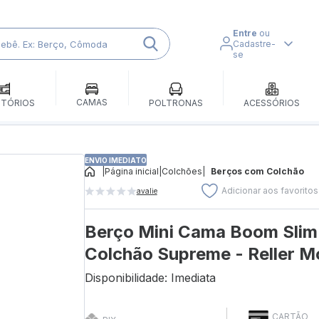
Entre
ou
Cadastre-
se
CAMAS
ITÓRIOS
POLTRONAS
ACESSÓRIOS
ENVIO IMEDIATO
|
Página inicial
|
Colchões
|
Berços com Colchão
Adicionar aos favoritos
avalie
Berço Mini Cama Boom Slim
Colchão Supreme - Reller M
Disponibilidade: Imediata
CARTÃO