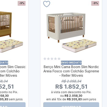
-9%
-9%
EDIATO
ENVIO IMEDIATO
oom Slim Classic
Berço Mini Cama Boom Slim Nordic
com Colchão
Areia Fosco com Colchão Supreme
ller Móveis
- Reller Móveis
58,34
R$ 2.058,34
52,51
R$ 1.852,51
conto no Pix.
à vista com desconto no Pix.
058,30
ou
R$ 2.058,30
05,83
sem juros
em até 10x de
R$ 205,83
sem juros