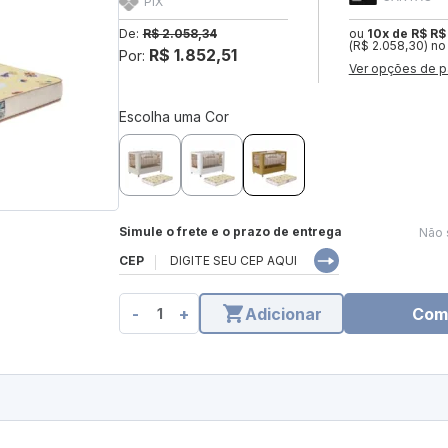
PIX
De:
R$ 2.058,34
ou
10x de R$ R$
(R$ 2.058,30) no
R$ 1.852,51
Por:
Ver opções de p
Escolha uma Cor
Simule o frete e o prazo de entrega
Não 
CEP
-
+
Adicionar
Com