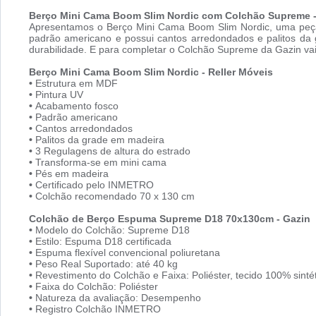
Berço Mini Cama Boom Slim Nordic
com Colchão Supreme - 
Apresentamos o Berço Mini Cama Boom Slim Nordic, uma peça
padrão americano e possui cantos arredondados e palitos da
durabilidade. E para completar o Colchão Supreme da Gazin vai
Berço Mini Cama Boom Slim Nordic - Reller Móveis
•
Estrutura em MDF
•
Pintura UV
•
Acabamento fosco
•
Padrão americano
•
Cantos arredondados
•
Palitos da grade em madeira
•
3 Regulagens de altura do estrado
•
Transforma-se em mini cama
•
Pés em madeira
•
Certificado pelo INMETRO
•
Colchão recomendado 70 x 130 cm
Colchão de Berço Espuma Supreme D18 70x130cm - Gazin
•
Modelo do Colchão: Supreme D18
•
Estilo: Espuma D18 certificada
•
Espuma flexível convencional poliuretana
•
Peso Real Suportado: até 40 kg
•
Revestimento do Colchão e Faixa: Poliéster, tecido 100% sinté
•
Faixa do Colchão: Poliéster
•
Natureza da avaliação: Desempenho
•
Registro Colchão INMETRO