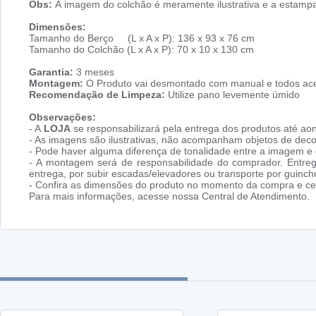
Obs:
A imagem do colchão é meramente ilustrativa e a estampa
Dimensões:
Tamanho do Berço (L x A x P): 136 x 93 x 76 cm
Tamanho do Colchão (L x A x P): 70 x 10 x 130 cm
Garantia:
3 meses
Montagem:
O Produto vai desmontado com manual e todos ace
Recomendação de Limpeza:
Utilize pano levemente úmido
Observações:
- A
LOJA
se responsabilizará pela entrega dos produtos até aon
- As imagens são ilustrativas, não acompanham objetos de dec
- Pode haver alguma diferença de tonalidade entre a imagem e o
- A montagem será de responsabilidade do comprador. Entreg
entrega, por subir escadas/elevadores ou transporte por guin
- Confira as dimensões do produto no momento da compra e cer
Para mais informações, acesse nossa Central de Atendimento.