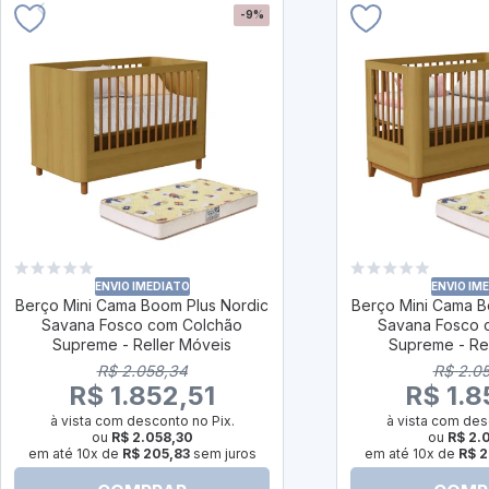
-9%
ENVIO IMEDIATO
ENVIO IM
Berço Mini Cama Boom Plus Nordic
Berço Mini Cama B
Savana Fosco com Colchão
Savana Fosco 
Supreme - Reller Móveis
Supreme - Re
R$ 2.058,34
R$ 2.0
R$ 1.852,51
R$ 1.8
à vista com desconto no Pix.
à vista com des
ou
R$ 2.058,30
ou
R$ 2.
em até 10x de
R$ 205,83
sem juros
em até 10x de
R$ 2