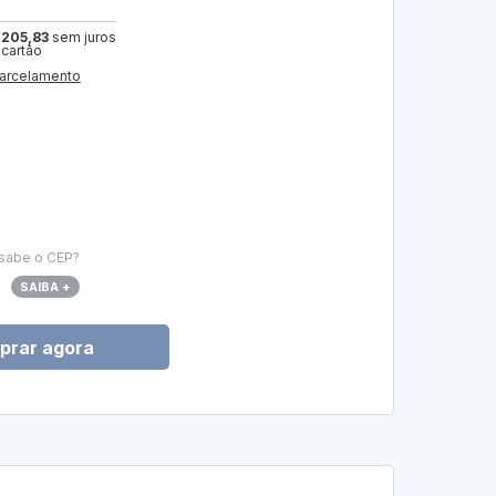
 205,83
sem juros
 cartão
arcelamento
sabe o CEP?
SAIBA +
prar agora