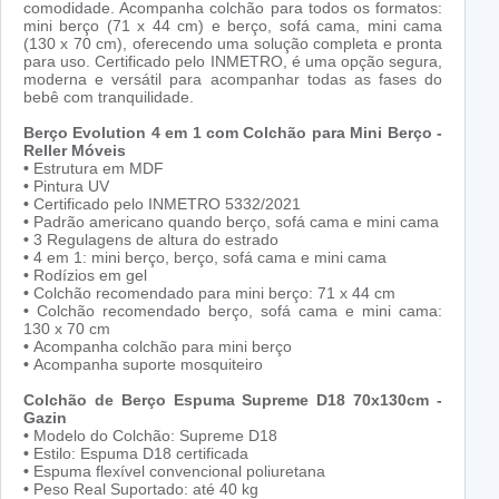
comodidade. Acompanha colchão para todos os formatos:
mini berço (71 x 44 cm) e berço, sofá cama, mini cama
(130 x 70 cm), oferecendo uma solução completa e pronta
para uso. Certificado pelo INMETRO, é uma opção segura,
moderna e versátil para acompanhar todas as fases do
bebê com tranquilidade.
Berço Evolution 4 em 1 com Colchão para Mini Berço -
Reller Móveis
•
Estrutura em MDF
•
Pintura UV
•
Certificado pelo INMETRO 5332/2021
•
Padrão americano quando berço, sofá cama e mini cama
•
3 Regulagens de altura do estrado
•
4 em 1: mini berço, berço, sofá cama e mini cama
•
Rodízios em gel
•
Colchão recomendado para mini berço: 71 x 44 cm
•
Colchão recomendado berço, sofá cama e mini cama:
130 x 70 cm
•
Acompanha colchão para mini berço
•
Acompanha suporte mosquiteiro
Colchão de Berço Espuma Supreme D18 70x130cm -
Gazin
•
Modelo do Colchão: Supreme D18
•
Estilo: Espuma D18 certificada
•
Espuma flexível convencional poliuretana
•
Peso Real Suportado: até 40 kg