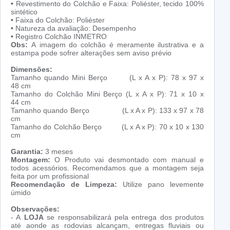
•
Revestimento do Colchão e Faixa: Poliéster, tecido 100%
sintético
•
Faixa do Colchão: Poliéster
•
Natureza da avaliação: Desempenho
•
Registro Colchão INMETRO
Obs:
A imagem do colchão é meramente ilustrativa e a
estampa pode sofrer alterações sem aviso prévio
Dimensões:
Tamanho quando Mini Berço (L x A x P): 78 x 97 x
48 cm
Tamanho do Colchão Mini Berço (L x A x P): 71 x 10 x
44 cm
Tamanho quando Berço (L x A x P): 133 x 97 x 78
cm
Tamanho do Colchão Berço (L x A x P): 70 x 10 x 130
cm
Garantia:
3 meses
Montagem:
O Produto vai desmontado com manual e
todos acessórios. Recomendamos que a montagem seja
feita por um profissional
Recomendação de Limpeza:
Utilize pano levemente
úmido
Observações:
- A
LOJA
se responsabilizará pela entrega dos produtos
até aonde as rodovias alcançam, entregas fluviais ou