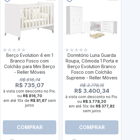
Berço Evolution 4 em 1
Dormitório Luna Guarda
Dorm
Branco Fosco com
Roupa, Cômoda 1 Porta e
R
Colchão para Mini Berço
Berço Evolution Branco
G
- Reller Móveis
Fosco com Colchão
Evol
Supreme - Reller Móveis
com 
R$ 816,74
R$ 735,07
R$ 3.778,15
R$ 3.400,34
à vista com desconto no Pix.
ou
R$ 816,70
à vista com desconto no Pix.
em até 10x de
R$ 81,67
sem
ou
R$ 3.778,20
à vist
juros
em até 10x de
R$ 377,82
sem juros
em a
COMPRAR
COMPRAR