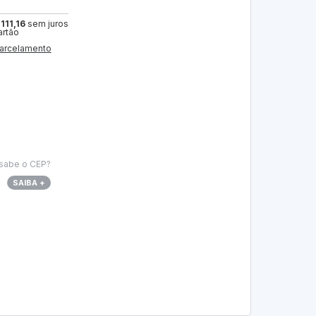
111,16
sem juros
artão
arcelamento
sabe o CEP?
SAIBA +