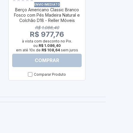
Colchão Baby
ENVIO IMEDIATO
Berço Americano Classic Branco
Fosco com Pés Madeira Natural e
R$
Colchão D18 - Reller Móveis
R$ 
R$ 1.086,40
à vista com
R$ 977,76
ou
em até 10x d
à vista com desconto no Pix.
ou
R$ 1.086,40
em até 10x de
R$ 108,64
sem juros
COMPRAR
C
Comparar Produto
Com