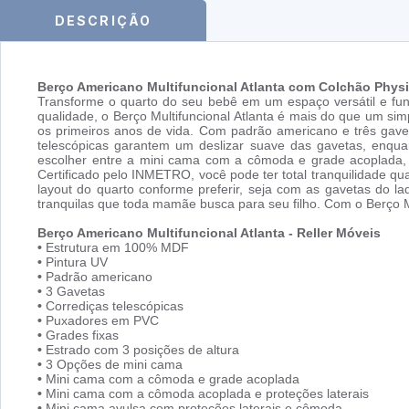
DESCRIÇÃO
Berço Americano Multifuncional Atlanta com Colchão Physic
Transforme o quarto do seu bebê em um espaço versátil e fun
qualidade, o Berço Multifuncional Atlanta é mais do que um si
os primeiros anos de vida. Com padrão americano e três gavet
telescópicas garantem um deslizar suave das gavetas, enqu
escolher entre a mini cama com a cômoda e grade acoplada, 
Certificado pelo INMETRO, você pode ter total tranquilidade 
layout do quarto conforme preferir, seja com as gavetas do la
tranquilas que toda mamãe busca para seu filho. Com o Berço Mu
Berço Americano Multifuncional Atlanta - Reller Móveis
•
Estrutura em 100% MDF
•
Pintura UV
•
Padrão americano
•
3 Gavetas
•
Corrediças telescópicas
•
Puxadores em PVC
•
Grades fixas
•
Estrado com 3 posições de altura
•
3 Opções de mini cama
•
Mini cama com a cômoda e grade acoplada
•
Mini cama com a cômoda acoplada e proteções laterais
•
Mini cama avulsa com proteções laterais e cômoda