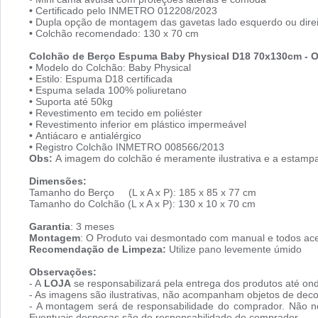
•
Certificado pelo INMETRO 012208/2023
•
Dupla opção de montagem das gavetas lado esquerdo ou direi
•
Colchão recomendado: 130 x 70 cm
Colchão de Berço Espuma Baby Physical D18 70x130cm - 
•
Modelo do Colchão: Baby Physical
•
Estilo: Espuma D18 certificada
•
Espuma selada 100% poliuretano
•
Suporta até 50kg
•
Revestimento em tecido em poliéster
•
Revestimento inferior em plástico impermeável
•
Antiácaro e antialérgico
•
Registro Colchão INMETRO 008566/2013
Obs:
A imagem do colchão é meramente ilustrativa e a estampa
Dimensões:
Tamanho do Berço (L x A x P): 185 x 85 x 77 cm
Tamanho do Colchão (L x A x P): 130 x 10 x 70 cm
Garantia
: 3 meses
Montagem
: O Produto vai desmontado com manual e todos ace
Recomendação de Limpeza:
Utilize pano levemente úmido
Observações:
- A
LOJA
se responsabilizará pela entrega dos produtos até ond
- As imagens são ilustrativas, não acompanham objetos de dec
- A montagem será de responsabilidade do comprador. Não no
Eventuais despesas são de responsabilidade do comprador.