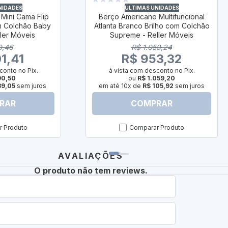
NIDADES
ÚLTIMAS UNIDADES
Mini Cama Flip
Berço Americano Multifuncional
m Colchão Baby
Atlanta Branco Brilho com Colchão
ller Móveis
Supreme - Reller Móveis
0,46
R$ 1.059,24
1,41
R$ 953,32
conto no Pix.
à vista com desconto no Pix.
90,50
ou
R$ 1.059,20
89,05
sem juros
em até 10x de
R$ 105,92
sem juros
RAR
COMPRAR
 Produto
Comparar Produto
AVALIAÇÕES
O produto não tem reviews.