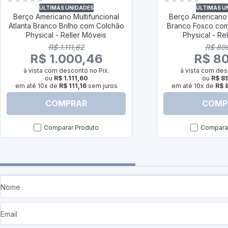
ÚLTIMAS UNIDADES
ÚLTIMAS U
Berço Americano Multifuncional
Berço Americano 
Atlanta Branco Brilho com Colchão
Branco Fosco co
Physical - Reller Móveis
Physical - Re
R$ 1.111,62
R$ 89
R$ 1.000,46
R$ 80
à vista com desconto no Pix.
à vista com des
ou
R$ 1.111,60
ou
R$ 8
em até 10x de
R$ 111,16
sem juros
em até 10x de
R$ 
COMPRAR
COMP
Comparar Produto
Comparar