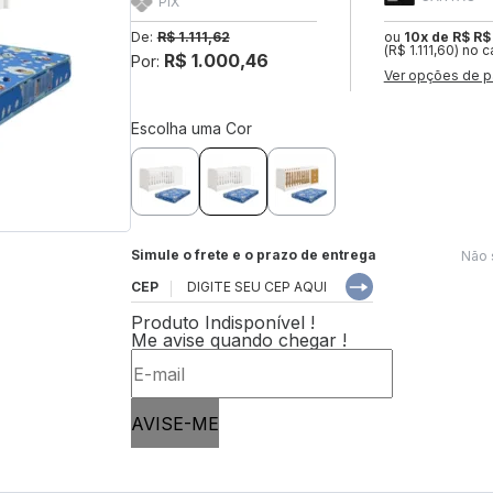
PIX
De:
R$ 1.111,62
ou
10x de R$ R$ 
(R$ 1.111,60) no c
R$ 1.000,46
Por:
Ver opções de p
Escolha uma Cor
Simule o frete e o prazo de entrega
Não 
CEP
Produto Indisponível !
Me avise quando chegar !
AVISE-ME