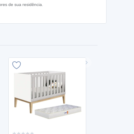
res de sua residência.
ÚLTIM
Berço Americ