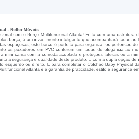
al - Reller Móveis
cional com o Berço Multifuncional Atlanta! Feito com uma estrutura
mples berço, é um investimento inteligente que acompanhará todas as
as espaçosas, este berço é perfeito para organizar os pertences do 
anto os puxadores em PVC conferem um toque de elegância ao móve
a mini cama com a cômoda acoplada e proteções laterais ou a mini
quanto à segurança e qualidade deste produto. E com a dupla opção d
do esquerdo ou direito. E para completar o Colchão Baby Physical da
ltifuncional Atlanta é a garantia de praticidade, estilo e segurança 