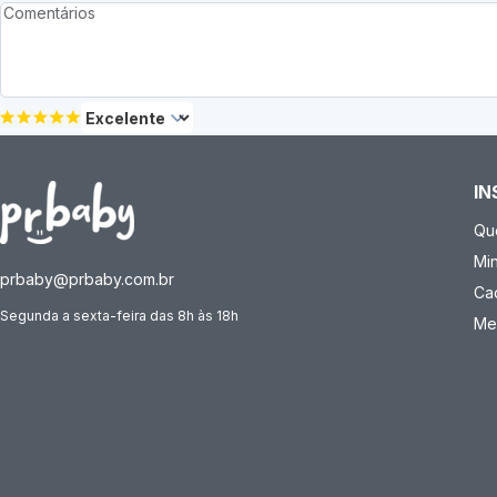
IN
Qu
Mi
prbaby@prbaby.com.br
Ca
Segunda a sexta-feira das 8h às 18h
Me