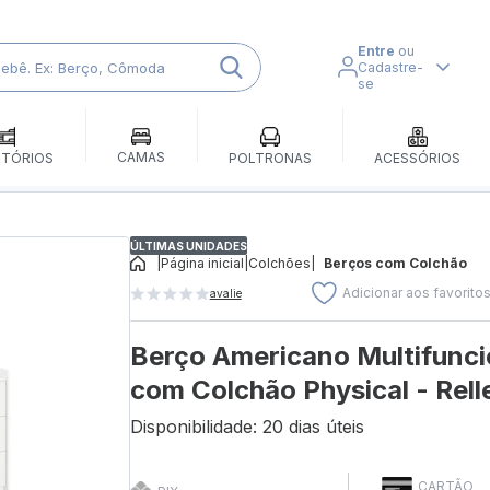
Entre
ou
Cadastre-
se
CAMAS
ITÓRIOS
POLTRONAS
ACESSÓRIOS
ÚLTIMAS UNIDADES
|
Página inicial
|
Colchões
|
Berços com Colchão
Adicionar aos favorito
avalie
Berço Americano Multifunci
com Colchão Physical - Rell
Disponibilidade: 20 dias úteis
CARTÃO