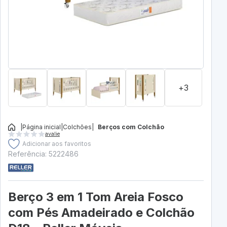
+3
|
Página inicial
|
Colchões
|
Berços com Colchão
avalie
Adicionar aos favoritos
Referência: 5222486
Berço 3 em 1 Tom Areia Fosco
com Pés Amadeirado e Colchão