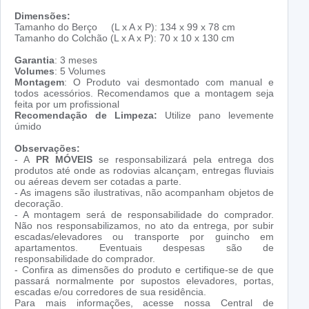
Dimensões:
Tamanho do Berço (L x A x P): 134 x 99 x 78 cm
Tamanho do Colchão (L x A x P): 70 x 10 x 130 cm
Garantia
: 3 meses
Volumes
: 5 Volumes
Montagem
: O Produto vai desmontado com manual e
todos acessórios. Recomendamos que a montagem seja
feita por um profissional
Recomendação de Limpeza:
Utilize pano levemente
úmido
Observações:
- A
PR MÓVEIS
se responsabilizará pela entrega dos
produtos até onde as rodovias alcançam, entregas fluviais
ou aéreas devem ser cotadas a parte.
- As imagens são ilustrativas, não acompanham objetos de
decoração.
- A montagem será de responsabilidade do comprador.
Não nos responsabilizamos, no ato da entrega, por subir
escadas/elevadores ou transporte por guincho em
apartamentos. Eventuais despesas são de
responsabilidade do comprador.
- Confira as dimensões do produto e certifique-se de que
passará normalmente por supostos elevadores, portas,
escadas e/ou corredores de sua residência.
Para mais informações, acesse nossa Central de