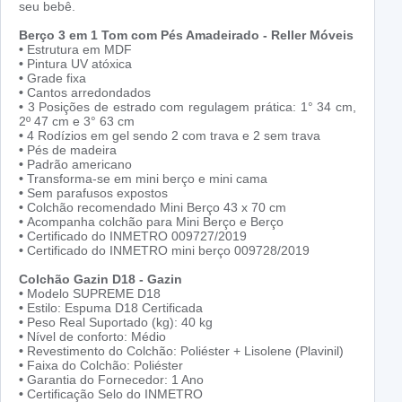
seu bebê.
Berço 3 em 1 Tom com Pés Amadeirado - Reller Móveis
•
Estrutura em MDF
•
Pintura UV atóxica
•
Grade fixa
•
Cantos arredondados
•
3 Posições de estrado com regulagem prática: 1° 34 cm,
2º 47 cm e 3° 63 cm
•
4 Rodízios em gel sendo 2 com trava e 2 sem trava
•
Pés de madeira
•
Padrão americano
•
Transforma-se em mini berço e mini cama
•
Sem parafusos expostos
•
Colchão recomendado Mini Berço 43 x 70 cm
•
Acompanha colchão para Mini Berço e Berço
•
Certificado do INMETRO 009727/2019
•
Certificado do INMETRO mini berço 009728/2019
Colchão Gazin D18 - Gazin
•
Modelo SUPREME D18
•
Estilo: Espuma D18 Certificada
•
Peso Real Suportado (kg): 40 kg
•
Nível de conforto: Médio
•
Revestimento do Colchão: Poliéster + Lisolene (Plavinil)
•
Faixa do Colchão: Poliéster
•
Garantia do Fornecedor: 1 Ano
•
Certificação Selo do INMETRO