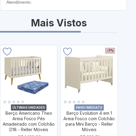
Atendimento.
Mais Vistos
-7%
ÚLTIMAS UNIDADES
ENVIO IMEDIATO
Berço Americano Theo
Berço Evolution 4 em 1
Berço
Areia Fosco Pés
Areia Fosco com Colchão
Are
Amadeirado com Colchão
para Mini Berço - Reller
Amad
D18 - Reller Móveis
Móveis
Supre