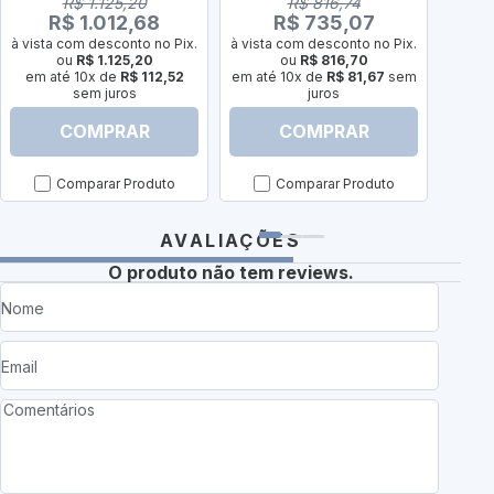
R$ 1.125,20
R$ 816,74
R$ 1.012,68
R$ 735,07
à vista com desconto no Pix.
à vista com desconto no Pix.
à vist
ou
R$ 1.125,20
ou
R$ 816,70
em até 10x de
R$ 112,52
em até 10x de
R$ 81,67
sem
em a
sem juros
juros
COMPRAR
COMPRAR
Comparar Produto
Comparar Produto
AVALIAÇÕES
O produto não tem reviews.