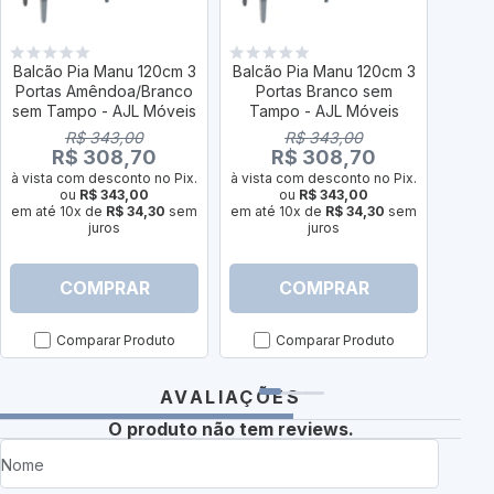
Balcão Pia Manu 120cm 3
Balcão Pia Manu 120cm 3
Portas Amêndoa/Branco
Portas Branco sem
Balcã
sem Tampo - AJL Móveis
Tampo - AJL Móveis
Porta
R$ 343,00
R$ 343,00
R$ 308,70
R$ 308,70
à vista com desconto no Pix.
à vista com desconto no Pix.
ou
R$ 343,00
ou
R$ 343,00
à vist
em até 10x de
R$ 34,30
sem
em até 10x de
R$ 34,30
sem
juros
juros
em até
COMPRAR
COMPRAR
Comparar Produto
Comparar Produto
AVALIAÇÕES
O produto não tem reviews.