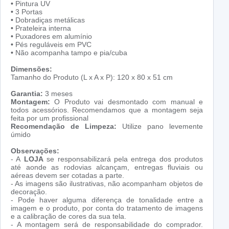
•
Pintura UV
•
3 Portas
•
Dobradiças metálicas
•
Prateleira interna
•
Puxadores em alumínio
•
Pés reguláveis em PVC
•
Não acompanha tampo e pia/cuba
Dimensões:
Tamanho do Produto (L x A x P): 120 x 80 x 51 cm
Garantia:
3 meses
Montagem:
O Produto vai desmontado com manual e
todos acessórios. Recomendamos que a montagem seja
feita por um profissional
Recomendação de Limpeza:
Utilize pano levemente
úmido
Observações:
- A
LOJA
se responsabilizará pela entrega dos produtos
até aonde as rodovias alcançam, entregas fluviais ou
aéreas devem ser cotadas a parte.
- As imagens são ilustrativas, não acompanham objetos de
decoração.
- Pode haver alguma diferença de tonalidade entre a
imagem e o produto, por conta do tratamento de imagens
e a calibração de cores da sua tela.
- A montagem será de responsabilidade do comprador.