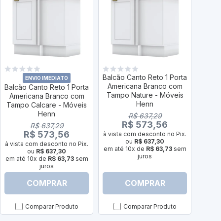
Balcão Canto Reto 1 Porta
ENVIO IMEDIATO
Americana Branco com
Balcão Canto Reto 1 Porta
Balcã
Tampo Nature - Móveis
Americana Branco com
sem
Henn
Tampo Calcare - Móveis
Bra
Henn
R$ 637,29
R$ 573,56
R$ 637,29
R$ 573,56
à vista com desconto no Pix.
à vist
ou
R$ 637,30
à vista com desconto no Pix.
em até 10x de
R$ 63,73
sem
em até
ou
R$ 637,30
juros
em até 10x de
R$ 63,73
sem
juros
COMPRAR
COMPRAR
Comparar Produto
Comparar Produto