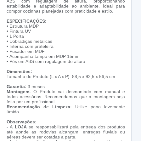
ABS com regulagem de altura, proporcionando
estabilidade e adaptabilidade ao ambiente. Ideal para
compor cozinhas planejadas com praticidade e estilo.
ESPECIFICAÇÕES:
•
Estrutura MDP
•
Pintura UV
•
1 Porta
•
Dobradiças metálicas
•
Interna com prateleira
•
Puxador em MDF
•
Acompanha tampo em MDP 15mm
•
Pés em ABS com regulagem de altura
Dimensões:
Tamanho do Produto (L x A x P): 88,5 x 92,5 x 56,5 cm
Garantia:
3 meses
Montagem:
O Produto vai desmontado com manual e
todos acessórios. Recomendamos que a montagem seja
feita por um profissional
Recomendação de Limpeza:
Utilize pano levemente
úmido
Observações:
- A
LOJA
se responsabilizará pela entrega dos produtos
até aonde as rodovias alcançam, entregas fluviais ou
aéreas devem ser cotadas a parte.