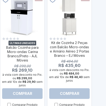
Kit de Cozinha 2 Peças
ÚLTIMAS UNIDADES
Ú
com Balcão Micro-ondas
Balcão Cozinha para
Balc
e Armário Aéreo 2 Portas
Micro-ondas Carina
Porta
Branco – EJ Móveis
Branco/Preto - AJL
com
Móveis
C
R$ 484,00
R$ 435,60
R$ 299,00
R$ 269,10
à vista com desconto no Pix.
ou
R$ 484,00
à vista com desconto no Pix.
à vist
em até 10x de
R$ 48,40
sem
ou
R$ 299,00
juros
em até 10x de
R$ 29,90
sem
em at
juros
COMPRAR
COMPRAR
Comparar Produto
Comparar Produto