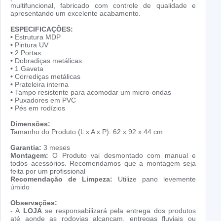
multifuncional, fabricado com controle de qualidade e
apresentando um excelente acabamento.
ESPECIFICAÇÕES:
•
Estrutura MDP
•
Pintura UV
•
2 Portas
•
Dobradiças metálicas
•
1 Gaveta
•
Corrediças metálicas
•
Prateleira interna
•
Tampo resistente para acomodar um micro-ondas
•
Puxadores em PVC
•
Pés em rodízios
Dimensões:
Tamanho do Produto (L x A x P): 62 x 92 x 44 cm
Garantia:
3 meses
Montagem:
O Produto vai desmontado com manual e
todos acessórios. Recomendamos que a montagem seja
feita por um profissional
Recomendação de Limpeza:
Utilize pano levemente
úmido
Observações:
- A
LOJA
se responsabilizará pela entrega dos produtos
até aonde as rodovias alcançam, entregas fluviais ou