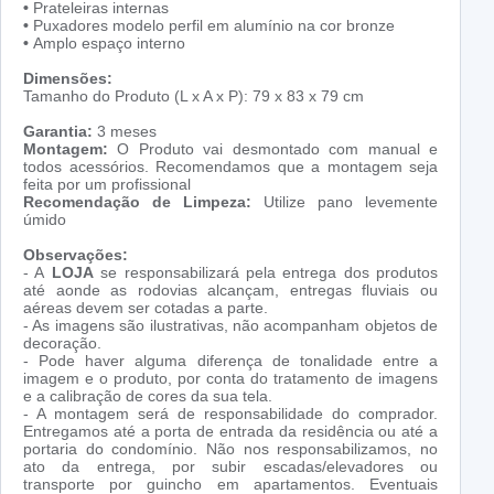
•
Prateleiras internas
•
Puxadores modelo perfil em alumínio na cor bronze
•
Amplo espaço interno
Dimensões:
Tamanho do Produto (L x A x P): 79 x 83 x 79 cm
Garantia:
3 meses
Montagem:
O Produto vai desmontado com manual e
todos acessórios. Recomendamos que a montagem seja
feita por um profissional
Recomendação de Limpeza:
Utilize pano levemente
úmido
Observações:
- A
LOJA
se responsabilizará pela entrega dos produtos
até aonde as rodovias alcançam, entregas fluviais ou
aéreas devem ser cotadas a parte.
- As imagens são ilustrativas, não acompanham objetos de
decoração.
- Pode haver alguma diferença de tonalidade entre a
imagem e o produto, por conta do tratamento de imagens
e a calibração de cores da sua tela.
- A montagem será de responsabilidade do comprador.
Entregamos até a porta de entrada da residência ou até a
portaria do condomínio. Não nos responsabilizamos, no
ato da entrega, por subir escadas/elevadores ou
transporte por guincho em apartamentos. Eventuais