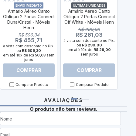
ENVIO IMEDIATO
ÚLTIMAS UNIDADES
Armário Aéreo Canto
Armário Aéreo Canto
Arm
Oblíquo 2 Portas Connect
Oblíquo 2 Portas Connect
Ret
Duna/Cristal - Móveis
Off White - Móveis Henn
Dun
Henn
R$ 290,03
R$ 261,03
R$ 506,34
R$ 455,71
à vista com desconto no Pix.
ou
R$ 290,00
à vista com desconto no Pix.
à vist
em até 10x de
R$ 29,00
ou
R$ 506,30
sem juros
em até 10x de
R$ 50,63
sem
em até
juros
COMPRAR
COMPRAR
Comparar Produto
Comparar Produto
AVALIAÇÕES
O produto não tem reviews.