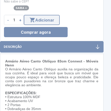
Não sabe o CEP?
SAIBA +
-
+
Adicionar
Comprar agora
DESCRIÇÃO
Armário Aéreo Canto Oblíquo 83cm Connect - Móveis
Henn
O Armário Aéreo Canto Oblíquo auxilia na organização da
sua cozinha. É ideal para você que busca um móvel que
ocupa pouco espaço e ofereça beleza e praticidade. Ele
conta com puxadores na cor bronze que traz charme e
elegância ao ambiente.
ESPECIFICAÇÕES:
•
Estrutura 100% MDF
•
Acabamento UV
•
2 Portas
•
Dobradiças de 35mm