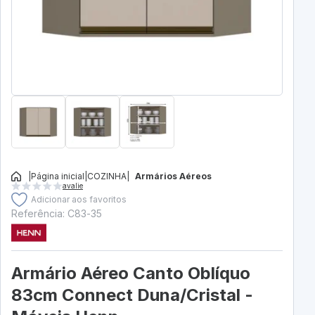
|
Página inicial
|
COZINHA
|
Armários Aéreos
avalie
Adicionar aos favoritos
Referência: C83-35
Armário Aéreo Canto Oblíquo
83cm Connect Duna/Cristal -