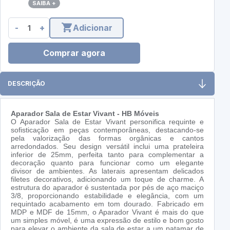
SAIBA +
-
+
Adicionar
Comprar agora
DESCRIÇÃO
Aparador Sala de Estar Vivant - HB Móveis
O Aparador Sala de Estar Vivant personifica requinte e
sofisticação em peças contemporâneas, destacando-se
pela valorização das formas orgânicas e cantos
arredondados. Seu design versátil inclui uma prateleira
inferior de 25mm, perfeita tanto para complementar a
decoração quanto para funcionar como um elegante
divisor de ambientes. As laterais apresentam delicados
filetes decorativos, adicionando um toque de charme. A
estrutura do aparador é sustentada por pés de aço maciço
3/8, proporcionando estabilidade e elegância, com um
requintado acabamento em tom dourado. Fabricado em
MDP e MDF de 15mm, o Aparador Vivant é mais do que
um simples móvel, é uma expressão de estilo e bom gosto
para elevar o ambiente da sala de estar a um patamar de