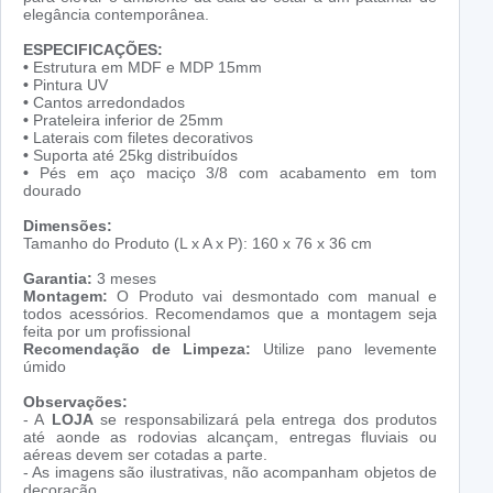
elegância contemporânea.
ESPECIFICAÇÕES:
•
Estrutura em MDF e MDP 15mm
•
Pintura UV
•
Cantos arredondados
•
Prateleira inferior de 25mm
•
Laterais com filetes decorativos
•
Suporta até 25kg distribuídos
•
Pés em aço maciço 3/8 com acabamento em tom
dourado
Dimensões:
Tamanho do Produto (L x A x P): 160 x 76 x 36 cm
Garantia:
3 meses
Montagem:
O Produto vai desmontado com manual e
todos acessórios. Recomendamos que a montagem seja
feita por um profissional
Recomendação de Limpeza:
Utilize pano levemente
úmido
Observações:
- A
LOJA
se responsabilizará pela entrega dos produtos
até aonde as rodovias alcançam, entregas fluviais ou
aéreas devem ser cotadas a parte.
- As imagens são ilustrativas, não acompanham objetos de
decoração.