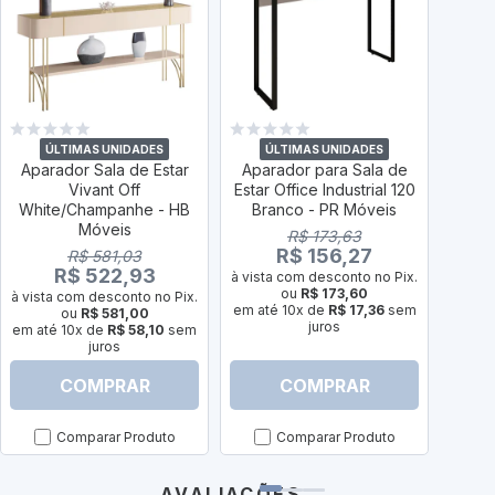
ÚLTIMAS UNIDADES
ÚLTIMAS UNIDADES
Ú
Aparador Sala de Estar
Aparador para Sala de
Apar
Vivant Off
Estar Office Industrial 120
de C
White/Champanhe - HB
Branco - PR Móveis
Whi
Móveis
R$ 173,63
R$ 156,27
R$ 581,03
R$ 522,93
à vista com desconto no Pix.
ou
R$ 173,60
à vista com desconto no Pix.
à vist
em até 10x de
R$ 17,36
sem
ou
R$ 581,00
juros
em até 10x de
R$ 58,10
sem
em a
juros
COMPRAR
COMPRAR
Comparar Produto
Comparar Produto
AVALIAÇÕES