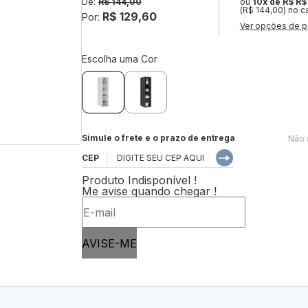
De:
R$ 144,00
ou
10x de R$ R$
(R$ 144,00) no c
R$ 129,60
Por:
Ver opções de p
Escolha uma Cor
Simule o frete e o prazo de entrega
Não 
CEP
Produto Indisponível !
Me avise quando chegar !
AVISE-ME