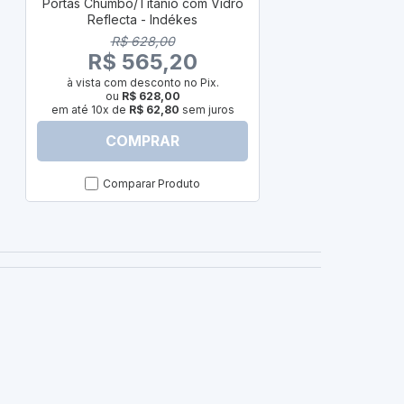
Portas Chumbo/Titânio com Vidro
R$
Reflecta - Indékes
R$ 
R$ 628,00
à vista com
R$ 565,20
ou
em até 10x d
à vista com desconto no Pix.
ou
R$ 628,00
em até 10x de
R$ 62,80
sem juros
COMPRAR
C
Comparar Produto
Com