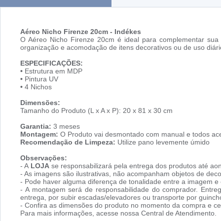
Aéreo Nicho Firenze 20cm - Indékes
O Aéreo Nicho Firenze 20cm é ideal para complementar sua c
organização e acomodação de itens decorativos ou de uso diár
ESPECIFICAÇÕES:
•
Estrutura em MDP
•
Pintura UV
•
4 Nichos
Dimensões:
Tamanho do Produto (L x A x P): 20 x 81 x 30 cm
Garantia:
3 meses
Montagem:
O Produto vai desmontado com manual e todos ace
Recomendação de Limpeza:
Utilize pano levemente úmido
Observações:
- A
LOJA
se responsabilizará pela entrega dos produtos até aon
- As imagens são ilustrativas, não acompanham objetos de dec
- Pode haver alguma diferença de tonalidade entre a imagem e o
- A montagem será de responsabilidade do comprador. Entreg
entrega, por subir escadas/elevadores ou transporte por guin
- Confira as dimensões do produto no momento da compra e cer
Para mais informações, acesse nossa Central de Atendimento.