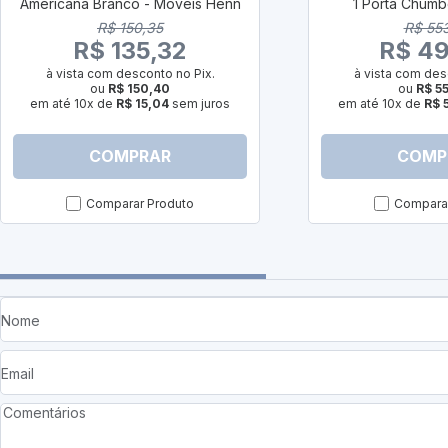
Americana Branco - Móveis Henn
1 Porta Chumb
R$ 150,35
R$ 55
R$ 135,32
R$ 49
à vista com desconto no Pix.
à vista com des
ou
R$ 150,40
ou
R$ 5
em até 10x de
R$ 15,04
sem juros
em até 10x de
R$ 
COMPRAR
COMP
Comparar Produto
Comparar