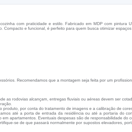
ozinha com praticidade e estilo. Fabricado em MDP com pintura UV
io. Compacto e funcional, é perfeito para quem busca otimizar espaç
ssórios. Recomendamos que a montagem seja feita por um profission
de as rodovias alcançam, entregas fluviais ou aéreas devem ser cotad
oração.
 produto, por conta do tratamento de imagens e a calibração de cores
amos até a porta de entrada da residência ou até a portaria do co
cho em apartamentos. Eventuais despesas são de responsabilidade do 
tifique-se de que passará normalmente por supostos elevadores, porta