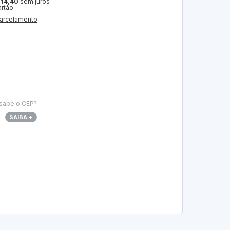
 14,40
sem juros
artão
arcelamento
sabe o CEP?
SAIBA +