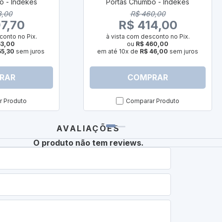
o - Indékes
Portas Chumbo - Indékes
3,00
R$ 460,00
7,70
R$ 414,00
conto no Pix.
à vista com desconto no Pix.
53,00
ou
R$ 460,00
55,30
sem juros
em até 10x de
R$ 46,00
sem juros
RAR
COMPRAR
 Produto
Comparar Produto
AVALIAÇÕES
O produto não tem reviews.