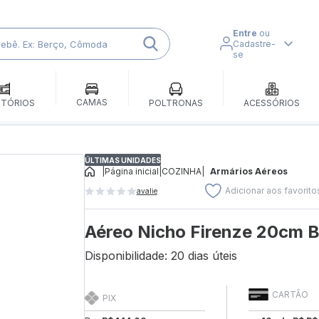
Entre
ou
Cadastre-
se
CAMAS
ITÓRIOS
POLTRONAS
ACESSÓRIOS
ÚLTIMAS UNIDADES
|
Página inicial
|
COZINHA
|
Armários Aéreos
Adicionar aos favorito
avalie
Aéreo Nicho Firenze 20cm B
Disponibilidade: 20 dias úteis
CARTÃO
PIX