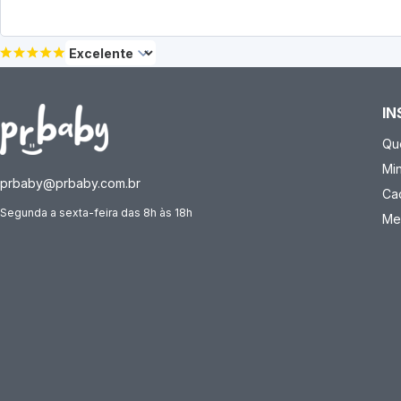
IN
Qu
Mi
prbaby@prbaby.com.br
Ca
Segunda a sexta-feira das 8h às 18h
Me