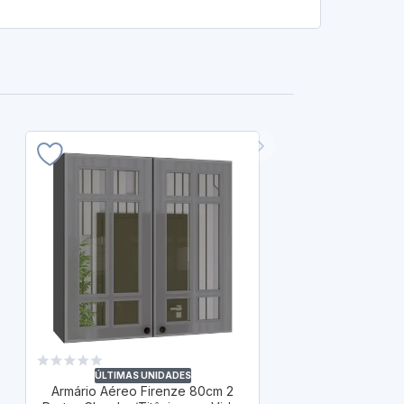
ÚLTIM
Armário 
Dinamarca 80
ÚLTIMAS UNIDADES
Armário Aéreo Firenze 80cm 2
I