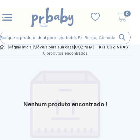
0
|
Página inicial
|
Móveis para sua casa
|
COZINHA
|
KIT COZINHAS
0 produtos encontrados
Nenhum produto encontrado !