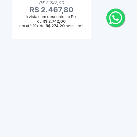
R$ 2.742,00
R
R$ 2.467,80
R$ 
à vista com desconto no Pix.
à vista c
ou
R$ 2.742,00
ou
em até 10x de
R$ 274,20
sem juros
em até 10x 
COMPRAR
C
Comparar Produto
Co
-8%