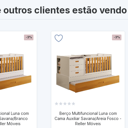
 outros clientes estão vendo
-3%
-3%
cional Luna com
Berço Multifuncional Luna com
 Savana/Branco
Cama Auxiliar Savana/Areia Fosco -
ller Móveis
Reller Móveis