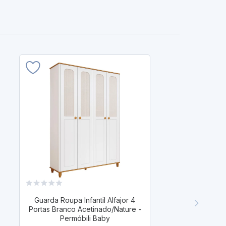
Guarda Roupa Infantil Alfajor 4
Guarda Roup
Portas Branco Acetinado/Nature -
Portas Off Wh
Permóbili Baby