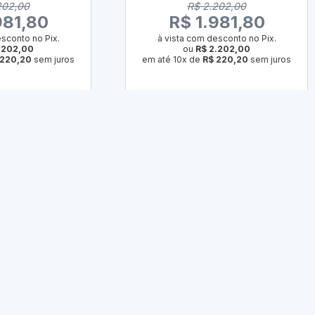
202,00
R$ 2.202,00
981,80
R$ 1.981,80
sconto no Pix.
à vista com desconto no Pix.
.202,00
ou
R$ 2.202,00
 220,20
sem juros
em até 10x de
R$ 220,20
sem juros
PRAR
COMPRAR
ar Produto
Comparar Produto
u Cantinho Completo Aqui
-1%