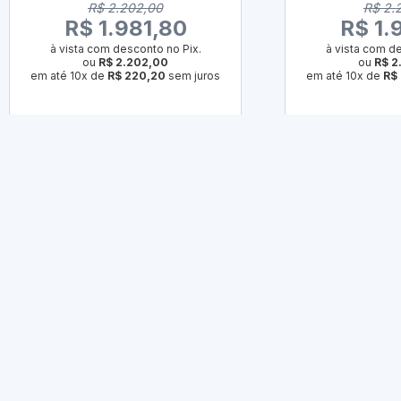
R$ 2.202,00
R$ 2.
R$ 1.981,80
R$ 1.
à vista com desconto no Pix.
à vista com de
ou
R$ 2.202,00
ou
R$ 2
em até 10x de
R$ 220,20
sem juros
em até 10x de
R$
COMPRAR
COM
Comparar Produto
Compar
Se
-1%